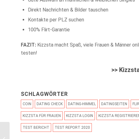
Direkt Nachrichten & Bilder tauschen
Kontakte per PLZ suchen
100% Flirt-Garantie
FAZIT:
Kizzsta macht Spaß, viele Frauen & Männer onli
testen!
>>
Kizzst
SCHLAGWÖRTER
COIN
DATING CHECK
DATING-HIMMEL
DATINGSEITEN
FLI
KIZZSTA FÜR FRAUEN
KIZZSTA LOGIN
KIZZSTA REGISTRIERE
TEST BERICHT
TEST REPORT 2020
Chinesisches Horoskop
– Wie stehen deine