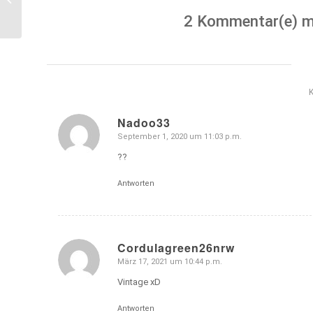
Chancen auf ein Match?
2 Kommentar(e) m
Nadoo33
September 1, 2020 um 11:03 p.m.
sagte:
??
Antworten
Cordulagreen26nrw
März 17, 2021 um 10:44 p.m.
sagte:
Vintage xD
Antworten