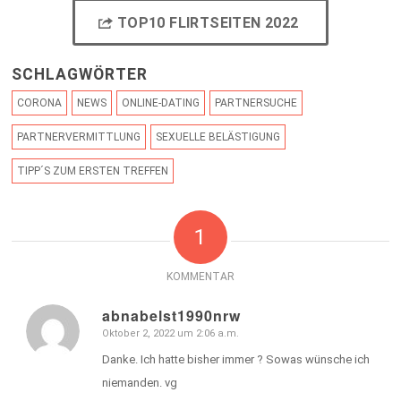
TOP10 FLIRTSEITEN 2022
SCHLAGWÖRTER
CORONA
NEWS
ONLINE-DATING
PARTNERSUCHE
PARTNERVERMITTLUNG
SEXUELLE BELÄSTIGUNG
TIPP´S ZUM ERSTEN TREFFEN
1
KOMMENTAR
abnabelst1990nrw
Oktober 2, 2022 um 2:06 a.m.
sagte:
Danke. Ich hatte bisher immer ? Sowas wünsche ich
niemanden. vg