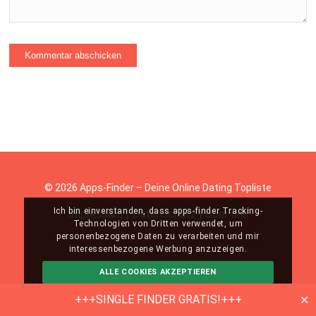
© 2026 Apps-Finder – Deine Online Dating Topliste
Ich bin einverstanden, dass apps-finder Tracking-
Impressum
|
Datenschutz
|
Über uns
Technologien von Dritten verwendet, um
personenbezogene Daten zu verarbeiten und mir
interessenbezogene Werbung anzuzeigen.
ALLE COOKIES AKZEPTIEREN
ABLEHNEN
MEHR INFO
+++SINGLE FINDER GRATIS!+++
✕