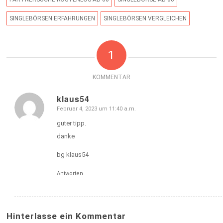
SINGLEBÖRSEN ERFAHRUNGEN
SINGLEBÖRSEN VERGLEICHEN
1
KOMMENTAR
klaus54
Februar 4, 2023 um 11:40 a.m.
sagte:
guter tipp.
danke
bg klaus54
Antworten
Hinterlasse ein Kommentar