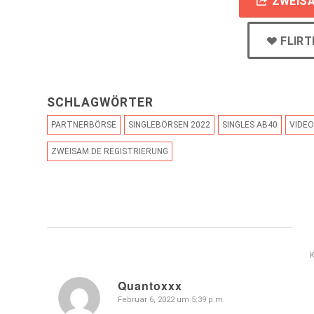
ZWEISA
FLIR
SCHLAGWÖRTER
PARTNERBÖRSE
SINGLEBÖRSEN 2022
SINGLES AB40
VIDEO
ZWEISAM.DE REGISTRIERUNG
Quantoxxx
Februar 6, 2022 um 5:39 p.m.
sagte: