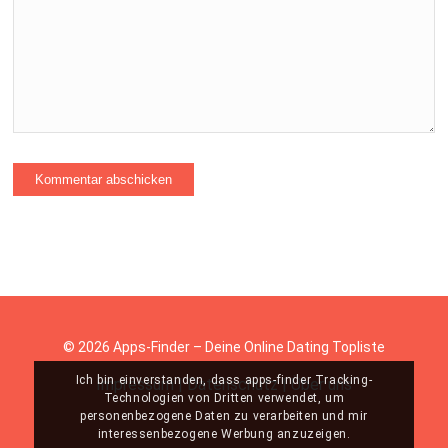
© 2026 Apps-Finder – Deine Online Dating Topliste
Ich bin einverstanden, dass apps-finder Tracking-
Impressum
|
Datenschutz
|
Über uns
Technologien von Dritten verwendet, um
personenbezogene Daten zu verarbeiten und mir
interessenbezogene Werbung anzuzeigen.