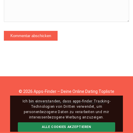
© 2026 Apps-Finder – Deine Online Dating Topliste
Ich bin einverstanden, dass apps-finder Tracking-
Impressum
|
Datenschutz
|
Über uns
Technologien von Dritten verwendet, um
personenbezogene Daten zu verarbeiten und mir
interessenbezogene Werbung anzuzeigen.
ALLE COOKIES AKZEPTIEREN