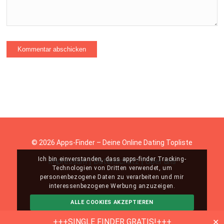
© 2026 Apps-Finder – Deine Online Dating Topliste
Ich bin einverstanden, dass apps-finder Tracking-
Impressum
|
Datenschutz
|
Über uns
Technologien von Dritten verwendet, um
personenbezogene Daten zu verarbeiten und mir
interessenbezogene Werbung anzuzeigen.
ALLE COOKIES AKZEPTIEREN
ABLEHNEN
MEHR INFO
+++SINGLE FINDER GRATIS!+++
✕