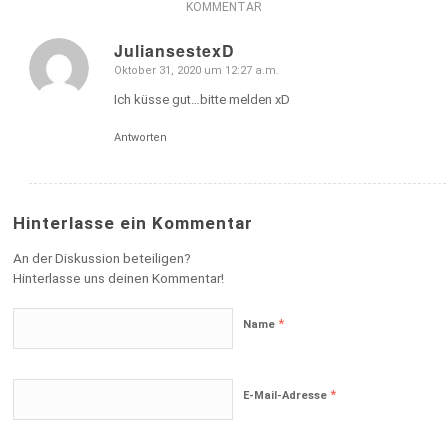
KOMMENTAR
JuliansestexD
Oktober 31, 2020 um 12:27 a.m.
sagte:
Ich küsse gut…bitte melden xD
Antworten
Hinterlasse ein Kommentar
An der Diskussion beteiligen?
Hinterlasse uns deinen Kommentar!
*
Name
*
E-Mail-Adresse