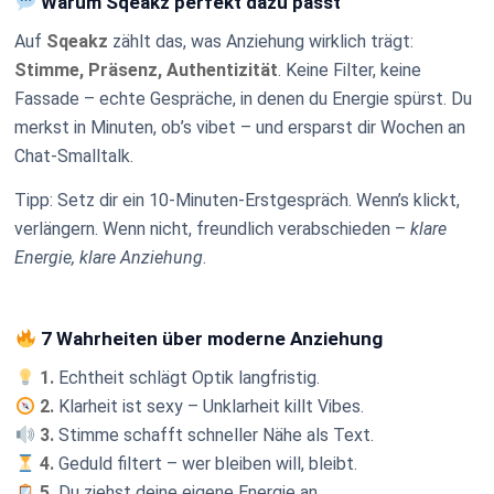
Warum Sqeakz perfekt dazu passt
Auf
Sqeakz
zählt das, was Anziehung wirklich trägt:
Stimme, Präsenz, Authentizität
. Keine Filter, keine
Fassade – echte Gespräche, in denen du Energie spürst. Du
merkst in Minuten, ob’s vibet – und ersparst dir Wochen an
Chat-Smalltalk.
Tipp: Setz dir ein 10-Minuten-Erstgespräch. Wenn’s klickt,
verlängern. Wenn nicht, freundlich verabschieden –
klare
Energie, klare Anziehung
.
7 Wahrheiten über moderne Anziehung
1.
Echtheit schlägt Optik langfristig.
2.
Klarheit ist sexy – Unklarheit killt Vibes.
3.
Stimme schafft schneller Nähe als Text.
4.
Geduld filtert – wer bleiben will, bleibt.
5.
Du ziehst deine eigene Energie an.