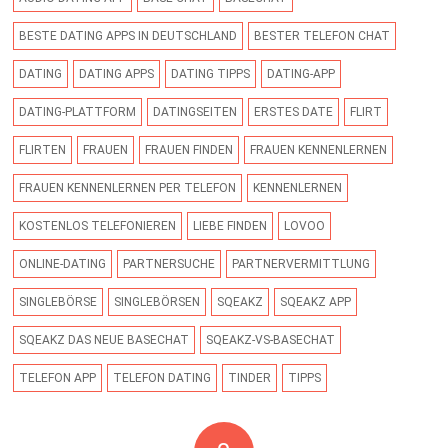
BESTE DATING APPS IN DEUTSCHLAND
BESTER TELEFON CHAT
DATING
DATING APPS
DATING TIPPS
DATING-APP
DATING-PLATTFORM
DATINGSEITEN
ERSTES DATE
FLIRT
FLIRTEN
FRAUEN
FRAUEN FINDEN
FRAUEN KENNENLERNEN
FRAUEN KENNENLERNEN PER TELEFON
KENNENLERNEN
KOSTENLOS TELEFONIEREN
LIEBE FINDEN
LOVOO
ONLINE-DATING
PARTNERSUCHE
PARTNERVERMITTLUNG
SINGLEBÖRSE
SINGLEBÖRSEN
SQEAKZ
SQEAKZ APP
SQEAKZ DAS NEUE BASECHAT
SQEAKZ-VS-BASECHAT
TELEFON APP
TELEFON DATING
TINDER
TIPPS