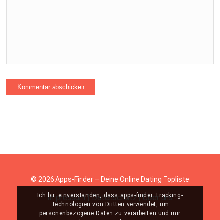
© 2026 Apps-Finder – Deine Online Dating Topliste
Ich bin einverstanden, dass apps-finder Tracking-
Impressum
|
Datenschutz
|
Über uns
Technologien von Dritten verwendet, um
personenbezogene Daten zu verarbeiten und mir