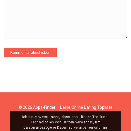
© 2026 Apps-Finder – Deine Online Dating Topliste
Ich bin einverstanden, dass apps-finder Tracking-
Impressum
|
Datenschutz
|
Über uns
Technologien von Dritten verwendet, um
personenbezogene Daten zu verarbeiten und mir