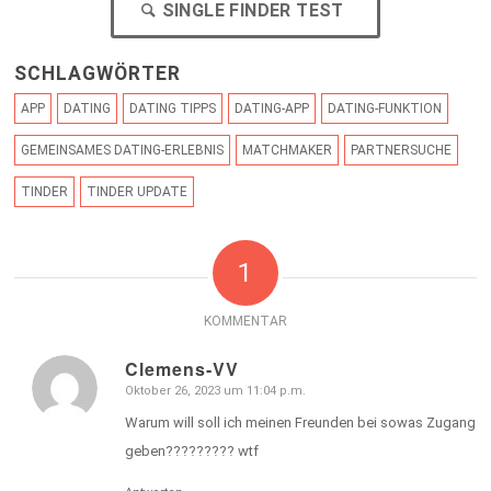
SINGLE FINDER TEST
SCHLAGWÖRTER
APP
DATING
DATING TIPPS
DATING-APP
DATING-FUNKTION
GEMEINSAMES DATING-ERLEBNIS
MATCHMAKER
PARTNERSUCHE
TINDER
TINDER UPDATE
1
KOMMENTAR
Clemens-VV
Oktober 26, 2023 um 11:04 p.m.
sagte:
Warum will soll ich meinen Freunden bei sowas Zugang
geben????????? wtf