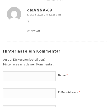
dieANNA-89
März 8, 2021 um 12:21 p.m.
sagte:
?
Antworten
Hinterlasse ein Kommentar
An der Diskussion beteiligen?
Hinterlasse uns deinen Kommentar!
*
Name
*
E-Mail-Adresse