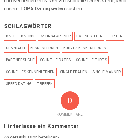
und Kennenlernen´s. Wer auf schnelle Dates steht, kann
unsere
TOP5 Datingseiten
suchen.
SCHLAGWÖRTER
DATE
DATING
DATING-PARTNER
DATINGSEITEN
FLIRTEN
GESPRÄCH
KENNENLERNEN
KURZES KENNENLERNEN
PARTNERSUCHE
SCHNELLE DATES
SCHNELLE FLIRTS
SCHNELLES KENNENLERNEN
SINGLE FRAUEN
SINGLE MÄNNER
SPEED DATING
TREFFEN
0
KOMMENTARE
Hinterlasse ein Kommentar
An der Diskussion beteiligen?