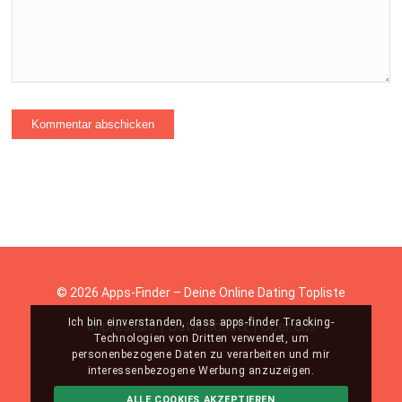
© 2026 Apps-Finder – Deine Online Dating Topliste
Ich bin einverstanden, dass apps-finder Tracking-
Impressum
|
Datenschutz
|
Über uns
Technologien von Dritten verwendet, um
personenbezogene Daten zu verarbeiten und mir
interessenbezogene Werbung anzuzeigen.
ALLE COOKIES AKZEPTIEREN