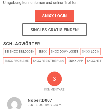
Umgebung kennenlernen und online Treffen.
SNIXX LOGIN
SINGLES GRATIS FINDEN!
SCHLAGWÖRTER
BEI SNIXX EINLOGGEN
SNIXX
SNIXX DOWNLODEN
SNIXX LOGIN
SNIXX PROBLEME
SNIXX REGISTRIERUNG
SNIXX-APP
SNIXX.NET
3
KOMMENTARE
NobertD007
Juni 16, 2021 um 9:53 a.m.
sagte: