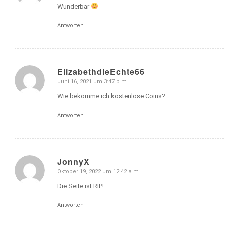
Wunderbar
Antworten
ElizabethdieEchte66
Juni 16, 2021 um 3:47 p.m.
sagte:
Wie bekomme ich kostenlose Coins?
Antworten
JonnyX
Oktober 19, 2022 um 12:42 a.m.
sagte:
Die Seite ist RIP!
Antworten