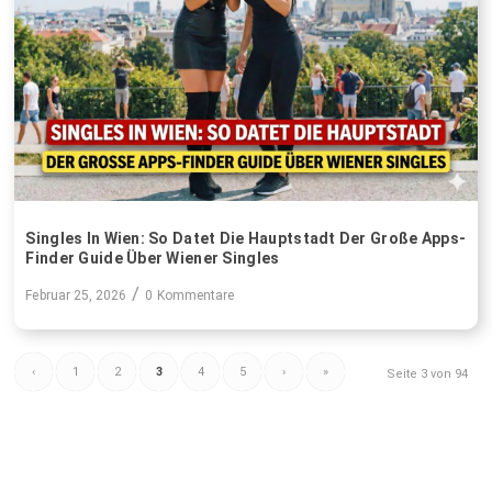
Singles In Wien: So Datet Die Hauptstadt Der Große Apps-
Finder Guide Über Wiener Singles
/
Februar 25, 2026
0 Kommentare
‹
1
2
3
4
5
›
»
Seite 3 von 94