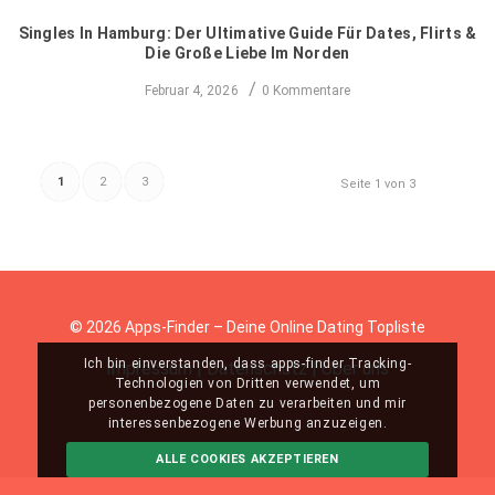
Singles In Hamburg: Der Ultimative Guide Für Dates, Flirts &
Die Große Liebe Im Norden
/
Februar 4, 2026
0 Kommentare
1
2
3
Seite 1 von 3
© 2026 Apps-Finder – Deine Online Dating Topliste
Ich bin einverstanden, dass apps-finder Tracking-
Impressum
|
Datenschutz
|
Über uns
Technologien von Dritten verwendet, um
personenbezogene Daten zu verarbeiten und mir
interessenbezogene Werbung anzuzeigen.
ALLE COOKIES AKZEPTIEREN