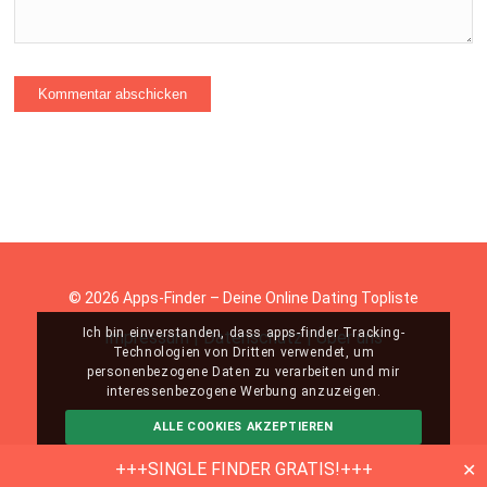
© 2026 Apps-Finder – Deine Online Dating Topliste
Ich bin einverstanden, dass apps-finder Tracking-
Impressum
|
Datenschutz
|
Über uns
Technologien von Dritten verwendet, um
personenbezogene Daten zu verarbeiten und mir
interessenbezogene Werbung anzuzeigen.
ALLE COOKIES AKZEPTIEREN
ABLEHNEN
MEHR INFO
+++SINGLE FINDER GRATIS!+++
✕