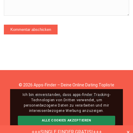
© 2026 Apps-Finder – Deine Online Dating Topliste
Ich bin einverstanden, dass apps-finder Tracking-
Impressum
|
Datenschutz
|
Über uns
Technologien von Dritten verwendet, um
personenbezogene Daten zu verarbeiten und mir
interessenbezogene Werbung anzuzeigen.
ALLE COOKIES AKZEPTIEREN
ABLEHNEN
MEHR INFO
+++SINGLE FINDER GRATIS!+++
✕