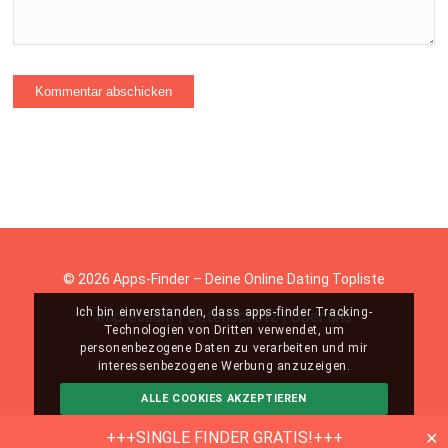
© 2026 Apps-Finder – Deine Online Dating Topliste
Ich bin einverstanden, dass apps-finder Tracking-
Impressum
|
Datenschutz
|
Über uns
Technologien von Dritten verwendet, um
personenbezogene Daten zu verarbeiten und mir
interessenbezogene Werbung anzuzeigen.
ALLE COOKIES AKZEPTIEREN
ABLEHNEN
MEHR INFO
+++SINGLE FINDER GRATIS!+++
✕