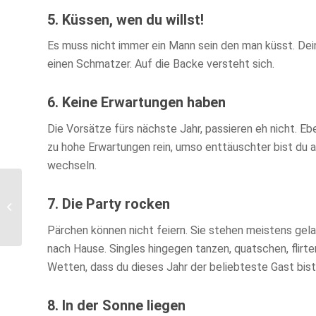
5. Küssen, wen du willst!
Es muss nicht immer ein Mann sein den man küsst. Dei
einen Schmatzer. Auf die Backe versteht sich.
6. Keine Erwartungen haben
Die Vorsätze fürs nächste Jahr, passieren eh nicht. Ebe
zu hohe Erwartungen rein, umso enttäuschter bist du a
wechseln.
Justlo App – Bericht
7. Die Party rocken
und Vorstellung der
neuen Community –
Pärchen können nicht feiern. Sie stehen meistens gel
Test...
nach Hause. Singles hingegen tanzen, quatschen, flirt
Wetten, dass du dieses Jahr der beliebteste Gast bis
8. In der Sonne liegen