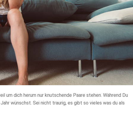
 weil um dich herum nur knutschende Paare stehen. Während Du
 Jahr wünschst. Sei nicht traurig, es gibt so vieles was du als