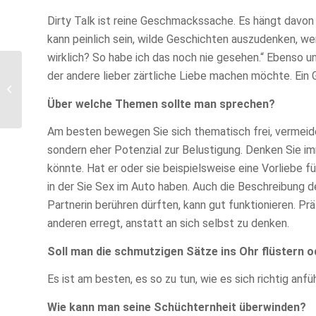
Dirty Talk ist reine Geschmackssache. Es hängt davon a
kann peinlich sein, wilde Geschichten auszudenken, wen
wirklich? So habe ich das noch nie gesehen.“ Ebenso 
Die besten deutschen
der andere lieber zärtliche Liebe machen möchte. Ein 
Dating Apps im
November: Tolle Dates
Über welche Themen sollte man sprechen?
Finden!
Am besten bewegen Sie sich thematisch frei, vermeiden j
sondern eher Potenzial zur Belustigung. Denken Sie im
könnte. Hat er oder sie beispielsweise eine Vorliebe f
in der Sie Sex im Auto haben. Auch die Beschreibung d
Partnerin berühren dürften, kann gut funktionieren. Prä
anderen erregt, anstatt an sich selbst zu denken.
Soll man die schmutzigen Sätze ins Ohr flüstern o
Es ist am besten, es so zu tun, wie es sich richtig anfü
Wie kann man seine Schüchternheit überwinden?