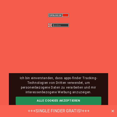
Ich bin einverstanden, dass apps-finder Tracking-
Technologien von Dritten verwendet, um
personenbezogene Daten zu verarbeiten und mir
interessenbezogene Werbung anzuzeigen.
ALLE COOKIES AKZEPTIEREN
ABLEHNEN
MEHR INFO
+++SINGLE FINDER GRATIS!+++
✕