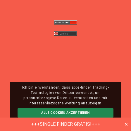
Ich bin einverstanden, dass apps-finder Tracking-
Technologien von Dritten verwendet, um
personenbezogene Daten zu verarbeiten und mir
interessenbezogene Werbung anzuzeigen.
ALLE COOKIES AKZEPTIEREN
ABLEHNEN
MEHR INFO
+++SINGLE FINDER GRATIS!+++
✕