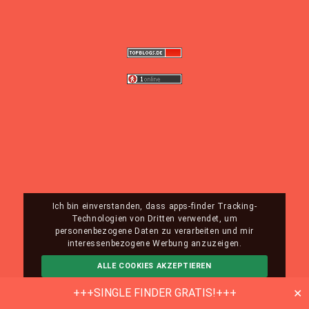
Ich bin einverstanden, dass apps-finder Tracking-
Technologien von Dritten verwendet, um
personenbezogene Daten zu verarbeiten und mir
interessenbezogene Werbung anzuzeigen.
ALLE COOKIES AKZEPTIEREN
ABLEHNEN
MEHR INFO
+++SINGLE FINDER GRATIS!+++
✕