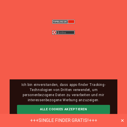
Ich bin einverstanden, dass apps-finder Tracking-
Technologien von Dritten verwendet, um
personenbezogene Daten zu verarbeiten und mir
interessenbezogene Werbung anzuzeigen.
ALLE COOKIES AKZEPTIEREN
ABLEHNEN
MEHR INFO
+++SINGLE FINDER GRATIS!+++
✕