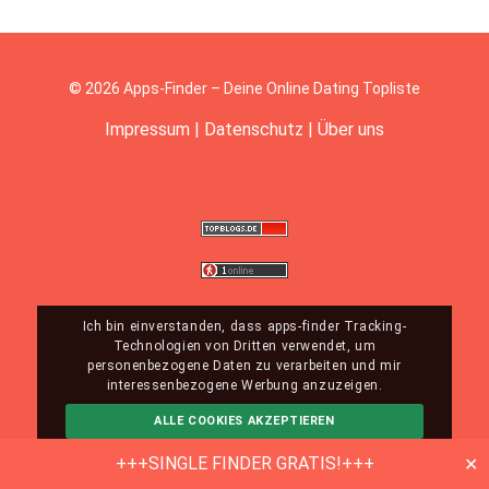
© 2026 Apps-Finder – Deine Online Dating Topliste
Impressum
|
Datenschutz
|
Über uns
Ich bin einverstanden, dass apps-finder Tracking-
Technologien von Dritten verwendet, um
personenbezogene Daten zu verarbeiten und mir
interessenbezogene Werbung anzuzeigen.
ALLE COOKIES AKZEPTIEREN
ABLEHNEN
MEHR INFO
+++SINGLE FINDER GRATIS!+++
✕