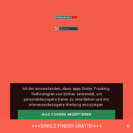
Ich bin einverstanden, dass apps-finder Tracking-
Technologien von Dritten verwendet, um
personenbezogene Daten zu verarbeiten und mir
interessenbezogene Werbung anzuzeigen.
ALLE COOKIES AKZEPTIEREN
ABLEHNEN
MEHR INFO
+++SINGLE FINDER GRATIS!+++
✕