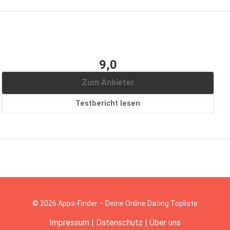
9,0
Zum Anbieter
Testbericht lesen
© 2026 Apps-Finder – Deine Online Dating Topliste
Impressum
|
Datenschutz
|
Über uns