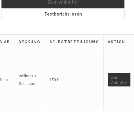
Zum Anbieter
Testbericht lesen
G AB
DECKUNG
SELBSTBETEILIGUNG
AKTION
Vollkasko +
Zum
Monat
150 €
Anbieter
Schutzbrief