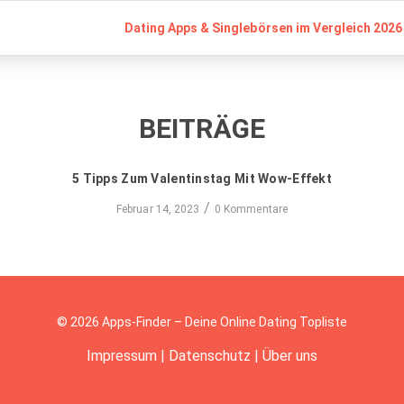
Dating Apps & Singlebörsen im Vergleich 2026 
BEITRÄGE
5 Tipps Zum Valentinstag Mit Wow-Effekt
/
Februar 14, 2023
0 Kommentare
© 2026 Apps-Finder – Deine Online Dating Topliste
Impressum
|
Datenschutz
|
Über uns