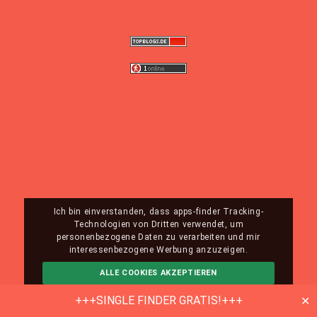
Ich bin einverstanden, dass apps-finder Tracking-
Technologien von Dritten verwendet, um
personenbezogene Daten zu verarbeiten und mir
interessenbezogene Werbung anzuzeigen.
ALLE COOKIES AKZEPTIEREN
ABLEHNEN
MEHR INFO
+++SINGLE FINDER GRATIS!+++
✕