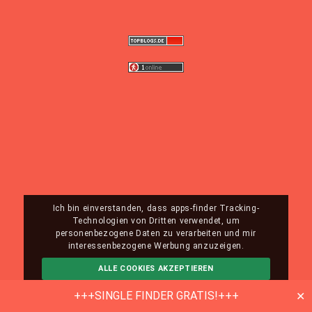
Ich bin einverstanden, dass apps-finder Tracking-
Technologien von Dritten verwendet, um
personenbezogene Daten zu verarbeiten und mir
interessenbezogene Werbung anzuzeigen.
ALLE COOKIES AKZEPTIEREN
ABLEHNEN
MEHR INFO
+++SINGLE FINDER GRATIS!+++
✕