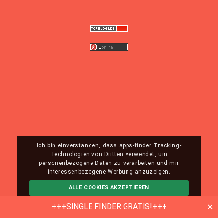
Ich bin einverstanden, dass apps-finder Tracking-
Technologien von Dritten verwendet, um
personenbezogene Daten zu verarbeiten und mir
interessenbezogene Werbung anzuzeigen.
ALLE COOKIES AKZEPTIEREN
ABLEHNEN
MEHR INFO
+++SINGLE FINDER GRATIS!+++
✕