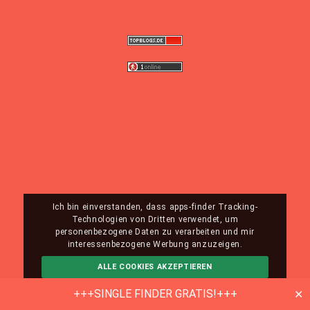
Ich bin einverstanden, dass apps-finder Tracking-
Technologien von Dritten verwendet, um
personenbezogene Daten zu verarbeiten und mir
interessenbezogene Werbung anzuzeigen.
ALLE COOKIES AKZEPTIEREN
ABLEHNEN
MEHR INFO
+++SINGLE FINDER GRATIS!+++
✕