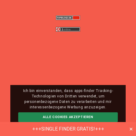
Ich bin einverstanden, dass apps-finder Tracking-
Technologien von Dritten verwendet, um
personenbezogene Daten zu verarbeiten und mir
interessenbezogene Werbung anzuzeigen.
ALLE COOKIES AKZEPTIEREN
ABLEHNEN
MEHR INFO
+++SINGLE FINDER GRATIS!+++
✕