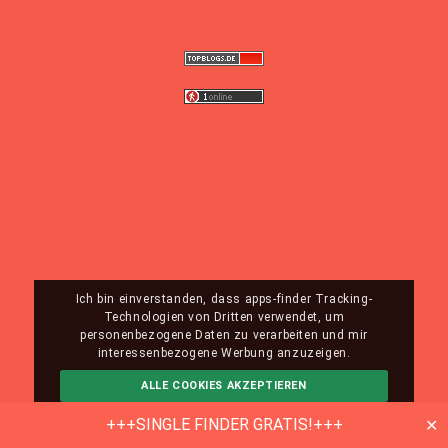
Ich bin einverstanden, dass apps-finder Tracking-
Technologien von Dritten verwendet, um
personenbezogene Daten zu verarbeiten und mir
interessenbezogene Werbung anzuzeigen.
ALLE COOKIES AKZEPTIEREN
ABLEHNEN
MEHR INFO
+++SINGLE FINDER GRATIS!+++
✕