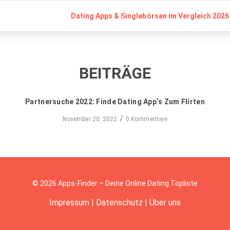
Dating Apps & Singlebörsen im Vergleich 2026 
BEITRÄGE
Partnersuche 2022: Finde Dating App‘s Zum Flirten
/
November 20, 2022
0 Kommentare
© 2026 Apps-Finder – Deine Online Dating Topliste
Impressum
|
Datenschutz
|
Über uns