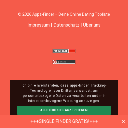
© 2026 Apps-Finder – Deine Online Dating Topliste
Impressum
|
Datenschutz
|
Über uns
Ich bin einverstanden, dass apps-finder Tracking-
Technologien von Dritten verwendet, um
personenbezogene Daten zu verarbeiten und mir
interessenbezogene Werbung anzuzeigen.
ALLE COOKIES AKZEPTIEREN
ABLEHNEN
MEHR INFO
+++SINGLE FINDER GRATIS!+++
✕