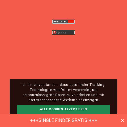
Ich bin einverstanden, dass apps-finder Tracking-
Technologien von Dritten verwendet, um
personenbezogene Daten zu verarbeiten und mir
interessenbezogene Werbung anzuzeigen.
ALLE COOKIES AKZEPTIEREN
ABLEHNEN
MEHR INFO
+++SINGLE FINDER GRATIS!+++
✕