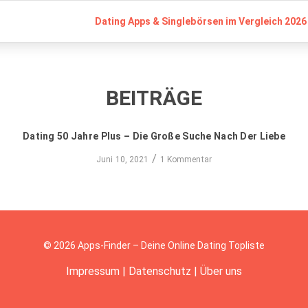
Dating Apps & Singlebörsen im Vergleich 2026 
BEITRÄGE
Dating 50 Jahre Plus – Die Große Suche Nach Der Liebe
/
Juni 10, 2021
1 Kommentar
© 2026 Apps-Finder – Deine Online Dating Topliste
Impressum
|
Datenschutz
|
Über uns