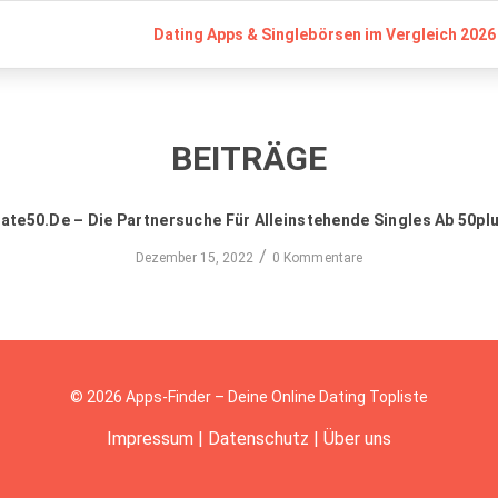
Dating Apps & Singlebörsen im Vergleich 2026 
BEITRÄGE
ate50.de – Die Partnersuche Für Alleinstehende Singles Ab 50pl
/
Dezember 15, 2022
0 Kommentare
© 2026 Apps-Finder – Deine Online Dating Topliste
Impressum
|
Datenschutz
|
Über uns