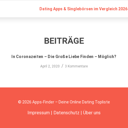
Dating Apps & Singlebörsen im Vergleich 2026 
BEITRÄGE
In Coronazeiten – Die Große Liebe Finden – Möglich?
/
April 2, 2020
3 Kommentare
© 2026 Apps-Finder – Deine Online Dating Topliste
Impressum
|
Datenschutz
|
Über uns