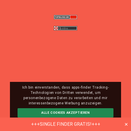
Ich bin einverstanden, dass apps-finder Tracking-
Technologien von Dritten verwendet, um
personenbezogene Daten zu verarbeiten und mir
interessenbezogene Werbung anzuzeigen.
ALLE COOKIES AKZEPTIEREN
ABLEHNEN
MEHR INFO
+++SINGLE FINDER GRATIS!+++
✕