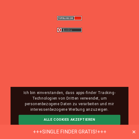
Ich bin einverstanden, dass apps-finder Tracking-
Technologien von Dritten verwendet, um
personenbezogene Daten zu verarbeiten und mir
interessenbezogene Werbung anzuzeigen.
ALLE COOKIES AKZEPTIEREN
ABLEHNEN
MEHR INFO
+++SINGLE FINDER GRATIS!+++
✕