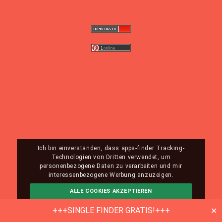
Ich bin einverstanden, dass apps-finder Tracking-
Technologien von Dritten verwendet, um
personenbezogene Daten zu verarbeiten und mir
interessenbezogene Werbung anzuzeigen.
ALLE COOKIES AKZEPTIEREN
ABLEHNEN
MEHR INFO
+++SINGLE FINDER GRATIS!+++
✕