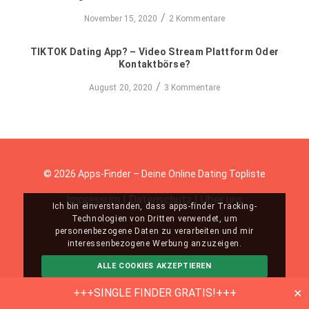
/
November 15, 2020
2 Kommentare
TIKTOK Dating App? – Video Stream Plattform Oder
Kontaktbörse?
/
August 20, 2020
3 Kommentare
© 2026 Apps-Finder – Deine Online Dating Topliste
Impressum
|
Datenschutz
|
Über uns
Ich bin einverstanden, dass apps-finder Tracking-
Technologien von Dritten verwendet, um
personenbezogene Daten zu verarbeiten und mir
interessenbezogene Werbung anzuzeigen.
ALLE COOKIES AKZEPTIEREN
ABLEHNEN
MEHR INFO
+++SINGLE FINDER GRATIS!+++
✕