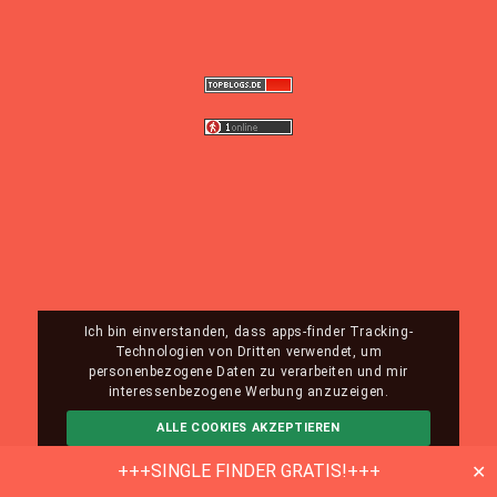
Ich bin einverstanden, dass apps-finder Tracking-
Technologien von Dritten verwendet, um
personenbezogene Daten zu verarbeiten und mir
interessenbezogene Werbung anzuzeigen.
ALLE COOKIES AKZEPTIEREN
ABLEHNEN
MEHR INFO
+++SINGLE FINDER GRATIS!+++
✕