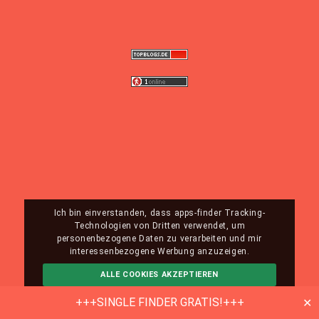
Ich bin einverstanden, dass apps-finder Tracking-
Technologien von Dritten verwendet, um
personenbezogene Daten zu verarbeiten und mir
interessenbezogene Werbung anzuzeigen.
ALLE COOKIES AKZEPTIEREN
ABLEHNEN
MEHR INFO
+++SINGLE FINDER GRATIS!+++
✕