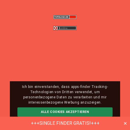
Ich bin einverstanden, dass apps-finder Tracking-
Technologien von Dritten verwendet, um
personenbezogene Daten zu verarbeiten und mir
interessenbezogene Werbung anzuzeigen.
ALLE COOKIES AKZEPTIEREN
ABLEHNEN
MEHR INFO
+++SINGLE FINDER GRATIS!+++
✕