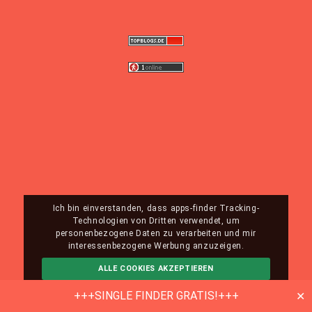
Ich bin einverstanden, dass apps-finder Tracking-
Technologien von Dritten verwendet, um
personenbezogene Daten zu verarbeiten und mir
interessenbezogene Werbung anzuzeigen.
ALLE COOKIES AKZEPTIEREN
ABLEHNEN
MEHR INFO
+++SINGLE FINDER GRATIS!+++
✕