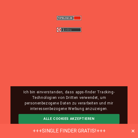
Ich bin einverstanden, dass apps-finder Tracking-
Technologien von Dritten verwendet, um
personenbezogene Daten zu verarbeiten und mir
interessenbezogene Werbung anzuzeigen.
ALLE COOKIES AKZEPTIEREN
ABLEHNEN
MEHR INFO
+++SINGLE FINDER GRATIS!+++
✕