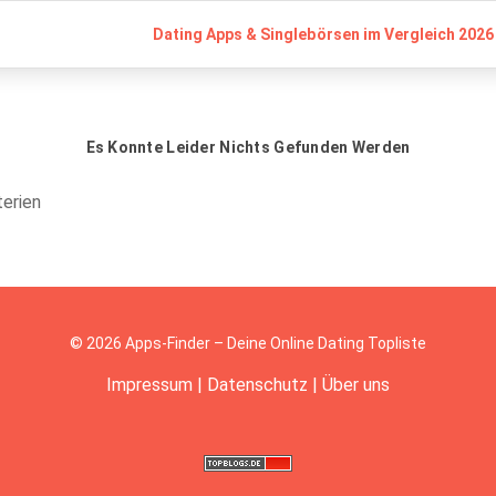
Dating Apps & Singlebörsen im Vergleich 2026 
Es Konnte Leider Nichts Gefunden Werden
terien
© 2026 Apps-Finder – Deine Online Dating Topliste
Impressum
|
Datenschutz
|
Über uns